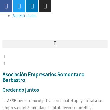
F
T
L
I
Ir
a
w
i
n
al
c
i
n
s
Main
Acceso socios
contenido
e
t
k
t
Menu
b
t
e
a
o
e
d
g
o
r
i
r
k
n
a
-
m
f
Asociación Empresarios Somontano
Barbastro
Creciendo juntos
La AESB tiene como objetivo principal el apoyo total a las
empresas del Somontano contribuyendo con ello al