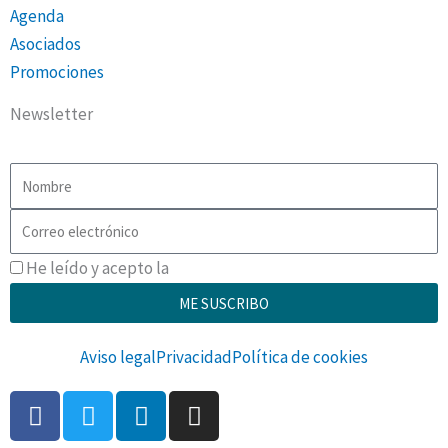
Agenda
Asociados
Promociones
Newsletter
Nombre
Correo
electrónico
RGPD
He leído y acepto la
RGPD
ME SUSCRIBO
Aviso legal
Privacidad
Política de cookies
F
T
L
I
a
w
i
n